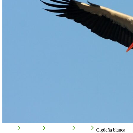
Inicio
Qué Ver
Naturaleza
Aves
Cigüeña blanca