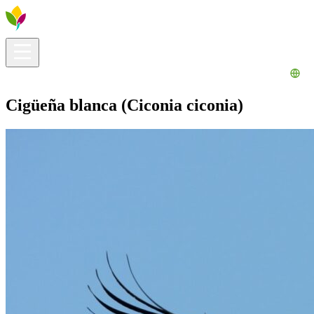
Información útil
Explora
¿Qué hacer?
La Ribera para ti
Agenda
Cigüeña blanca (Ciconia ciconia)