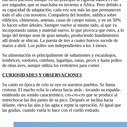
ave migrador, que se marchaba en invierno a África. Pero debido a
su capacidad de adaptación, cada vez son más las que permanecen
todo el año con nosotros. Compañera del hombre, nidifica sobre
edificios, chimeneas, antenas, casas de campo ruinas, y en un 50%
lo hacen sobre árboles. Siempre vuelve al mismo nido, al que va
incorporando ramas y material nuevo, lo que provoca que estos, a lo
largo del tiempo sean de gran tamaño, produciendo hundimientos
allí donde se ubican. La puesta de tres a cuatro huevos sucede de
marzo a abril. Los pollos son independientes a los 3 meses.
Su alimentación es principalmente de saltamontes y escarabajos,
lombrices, roedores, culebras, lagartijas, ranas, peces y hasta pollos
de otras aves, aunque utiliza los vertederos para comer.
CURIOSIDADES Y OBSERVACIONES
Su canto en época de celo se oye en nuestros pueblos. Se llama
crotorar. El macho echa la cabeza hacia atrás - tocando su espalda-
emitiendo un sonido característico,
cro-cro-cro
que se produce al
entrechocar las dos partes de su pico. Después se inclina hacia
delante, eleva las alas y las agita y repite la operación. Al igual que
las grullas, cuando vuela lo hace con el cuello estirado.