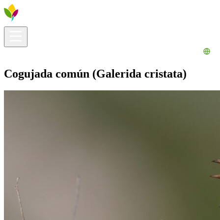
Información útil
Explora
¿Qué hacer?
La Ribera para ti
Agenda
Cogujada común (Galerida cristata)