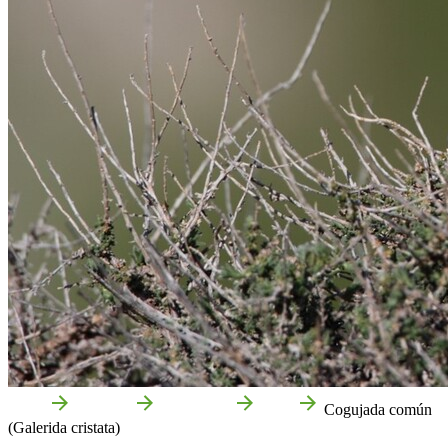
Inicio
Qué Ver
Naturaleza
Aves
Cogujada común
(Galerida cristata)