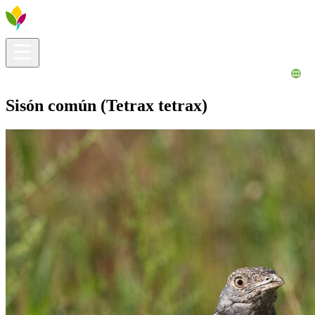
Información útil
Explora
¿Qué hacer?
La Ribera para ti
Agenda
Sisón común (Tetrax tetrax)