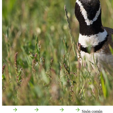
Inicio
Qué Ver
Naturaleza
Aves
Sisón común