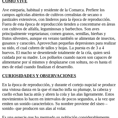
CÓMO VIVE
Ave esteparia, habitual y residente de la Comarca. Prefiere los
campos agrícolas abiertos de cultivos cerealistas de secano o
pastizales extensivos, con linderos para la época de reproducción.
Fuera de esta época de reproducción tienden a concentrarse en áreas
con cultivos de alfalfa, leguminosas y barbechos. Son aves
principalmente vegetarianas; comen granos, semillas, hierbas y
frutos silvestres, aunque en verano también se alimentan de insectos,
gusanos y caracoles. Aprovechan pequeñas depresiones para realizar
su nido, el cual cubren de tallos y hojas. La puesta es de 3 a 4
huevos. El macho se desentiende totalmente de la cría, quien será
cuidada por su madre. Los polluelos cuando nacen son capaces de
alimentarse por sí mismos y desplazarse con soltura, no es hasta el
mes de edad cuando finalizan el desarrollo.
CURIOSIDADES Y OBSERVACIONES
En la época de reproducción, y durante el cortejo nupcial se produce
una vistosa danza en la que el macho infla su plumaje, la cabeza y
cuello echan hacia atrás y abren la cola y las alas ligeramente. Estos
movimientos lo hacen en intervalos de pocos segundos, a la vez que
emiten un sonido característico. Su nombre proviene del siseo –
sonido- que producen sus alas al volar.
Es una especie que ha mermado su población considerablemente