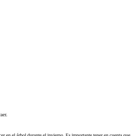
aer.
r en el árbol durante el invierno. Es importante tener en cuenta que