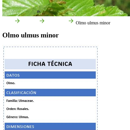
Inicio
Qué Ver
Naturaleza
Olmo ulmus minor
Olmo ulmus minor