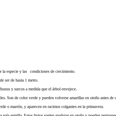
 la especie y las condiciones de crecimiento.
de ser de hasta 1 metro.
fisuras y surcos a medida que el árbol envejece.
des. Son de color verde y pueden volverse amarillas en otoño antes de c
erde o marrón, y aparecen en racimos colgantes en la primavera.
 sola semilla. Estos frutos suelen madurar en otoño y pueden permanece