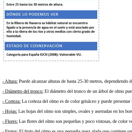
- Altura:
Puede alcanzar alturas de hasta 25-30 metros, dependiendo de
- Diámetro del tronco:
El diámetro del tronco de un árbol de olmo pue
- Corteza:
La corteza del olmo es de color grisáceo y puede presentar 
- Hojas:
Las hojas del olmo son simples, ovales y aserradas en los bor
- Flores:
Las flores del olmo son pequeñas y poco vistosas, de color v
- Frutos:
El fruto del olmo es una pequeña nuez alada que contiene una