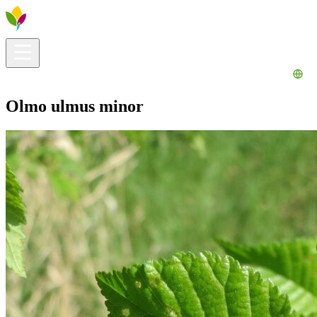
Información útil
Explora
¿Qué hacer?
La Ribera para ti
Agenda
Olmo ulmus minor