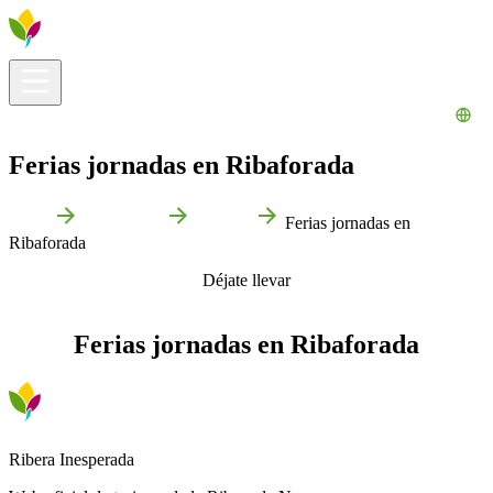
Información útil
Explora
¿Qué hacer?
La Ribera para ti
Agenda
Ferias jornadas en Ribaforada
Inicio
Ribaforada
Agenda
Ferias jornadas en
Ribaforada
Déjate llevar
Ferias jornadas en Ribaforada
Ribera Inesperada