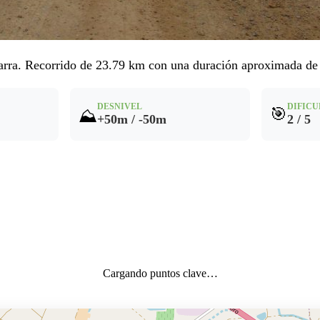
. Recorrido de 23.79 km con una duración aproximada de 2h
DESNIVEL
DIFICU
🎯
⛰️
+50m / -50m
2 / 5
Cargando puntos clave…