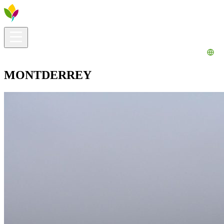
Información útil
Explora
¿Qué hacer?
La Ribera para ti
Agenda
MONTDERREY