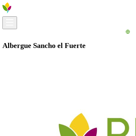
Información útil
Explora
¿Qué hacer?
La Ribera para ti
Agenda
Albergue Sancho el Fuerte