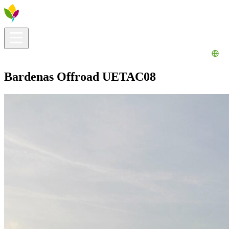
Información útil
Explora
¿Qué hacer?
La Ribera para ti
Agenda
Bardenas Offroad UETAC08