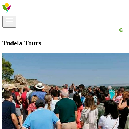
Información útil
Explora
¿Qué hacer?
La Ribera para ti
Agenda
Tudela Tours