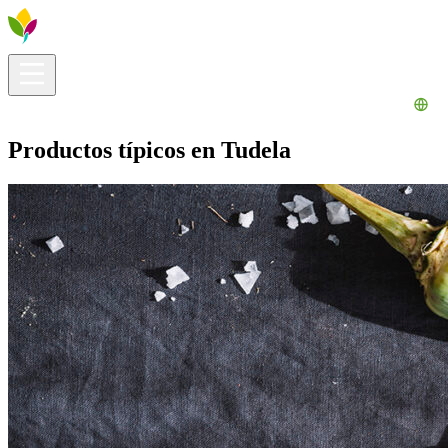
Información útil
Explora
¿Qué hacer?
La Ribera para ti
Agenda
Productos típicos en Tudela