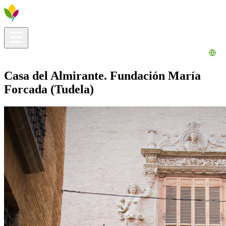
Información útil
Explora
¿Qué hacer?
La Ribera para ti
Agenda
Casa del Almirante. Fundación María
Forcada (Tudela)