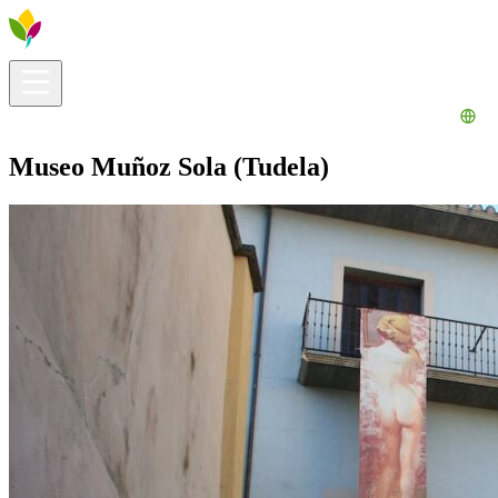
Información útil
Explora
¿Qué hacer?
La Ribera para ti
Agenda
Museo Muñoz Sola (Tudela)