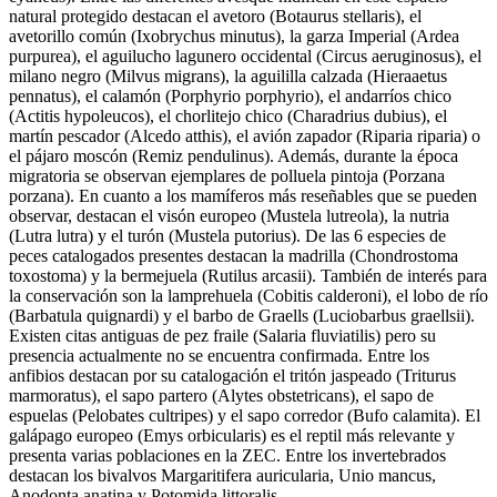
natural protegido destacan el avetoro (Botaurus stellaris), el
avetorillo común (Ixobrychus minutus), la garza Imperial (Ardea
purpurea), el aguilucho lagunero occidental (Circus aeruginosus), el
milano negro (Milvus migrans), la aguililla calzada (Hieraaetus
pennatus), el calamón (Porphyrio porphyrio), el andarríos chico
(Actitis hypoleucos), el chorlitejo chico (Charadrius dubius), el
martín pescador (Alcedo atthis), el avión zapador (Riparia riparia) o
el pájaro moscón (Remiz pendulinus). Además, durante la época
migratoria se observan ejemplares de polluela pintoja (Porzana
porzana). En cuanto a los mamíferos más reseñables que se pueden
observar, destacan el visón europeo (Mustela lutreola), la nutria
(Lutra lutra) y el turón (Mustela putorius). De las 6 especies de
peces catalogados presentes destacan la madrilla (Chondrostoma
toxostoma) y la bermejuela (Rutilus arcasii). También de interés para
la conservación son la lamprehuela (Cobitis calderoni), el lobo de río
(Barbatula quignardi) y el barbo de Graells (Luciobarbus graellsii).
Existen citas antiguas de pez fraile (Salaria fluviatilis) pero su
presencia actualmente no se encuentra confirmada. Entre los
anfibios destacan por su catalogación el tritón jaspeado (Triturus
marmoratus), el sapo partero (Alytes obstetricans), el sapo de
espuelas (Pelobates cultripes) y el sapo corredor (Bufo calamita). El
galápago europeo (Emys orbicularis) es el reptil más relevante y
presenta varias poblaciones en la ZEC. Entre los invertebrados
destacan los bivalvos Margaritifera auricularia, Unio mancus,
Anodonta anatina y Potomida littoralis.