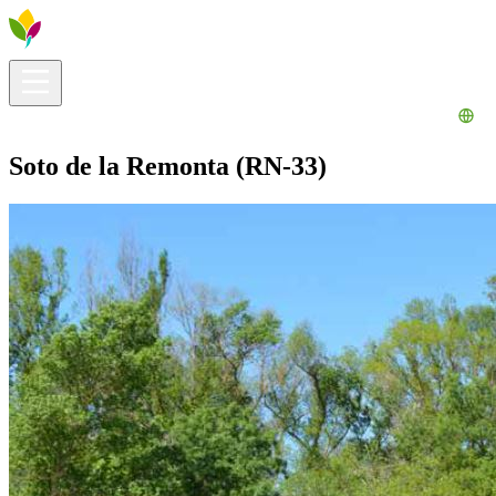
Información útil
Explora
¿Qué hacer?
La Ribera para ti
Agenda
Soto de la Remonta (RN-33)