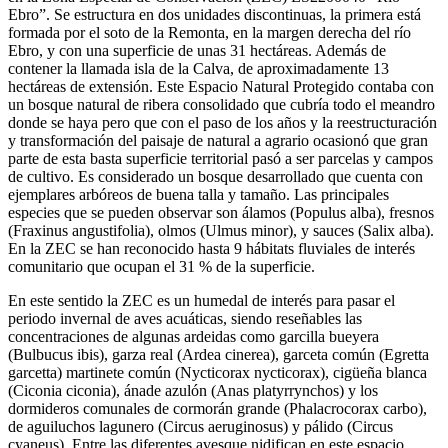
Ebro”. Se estructura en dos unidades discontinuas, la primera está
formada por el soto de la Remonta, en la margen derecha del río
Ebro, y con una superficie de unas 31 hectáreas. Además de
contener la llamada isla de la Calva, de aproximadamente 13
hectáreas de extensión. Este Espacio Natural Protegido contaba con
un bosque natural de ribera consolidado que cubría todo el meandro
donde se haya pero que con el paso de los años y la reestructuración
y transformación del paisaje de natural a agrario ocasionó que gran
parte de esta basta superficie territorial pasó a ser parcelas y campos
de cultivo. Es considerado un bosque desarrollado que cuenta con
ejemplares arbóreos de buena talla y tamaño. Las principales
especies que se pueden observar son álamos (Populus alba), fresnos
(Fraxinus angustifolia), olmos (Ulmus minor), y sauces (Salix alba).
En la ZEC se han reconocido hasta 9 hábitats fluviales de interés
comunitario que ocupan el 31 % de la superficie.
En este sentido la ZEC es un humedal de interés para pasar el
periodo invernal de aves acuáticas, siendo reseñables las
concentraciones de algunas ardeidas como garcilla bueyera
(Bulbucus ibis), garza real (Ardea cinerea), garceta común (Egretta
garcetta) martinete común (Nycticorax nycticorax), cigüeña blanca
(Ciconia ciconia), ánade azulón (Anas platyrrynchos) y los
dormideros comunales de cormorán grande (Phalacrocorax carbo),
de aguiluchos lagunero (Circus aeruginosus) y pálido (Circus
cyaneus). Entre las diferentes avesque nidifican en este espacio