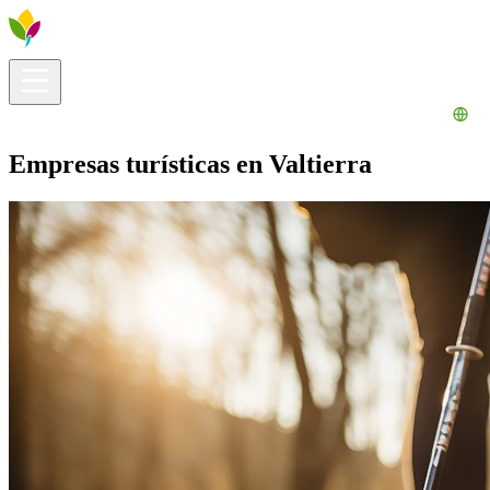
Información útil
Explora
¿Qué hacer?
La Ribera para ti
Agenda
Empresas turísticas en Valtierra