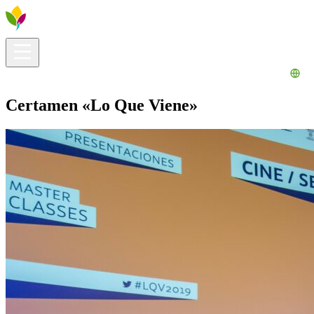
Información útil
Explora
¿Qué hacer?
La Ribera para ti
Agenda
Certamen «Lo Que Viene»