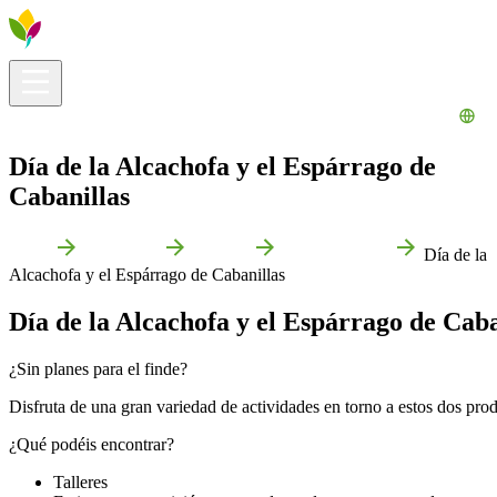
Información útil
Explora
¿Qué hacer?
La Ribera para ti
Agenda
Día de la Alcachofa y el Espárrago de
Cabanillas
Inicio
Cabanillas
Agenda
Ferias jornadas
Día de la
Alcachofa y el Espárrago de Cabanillas
Día de la Alcachofa y el Espárrago de Caba
¿Sin planes para el finde?
Disfruta de una gran variedad de actividades en torno a estos dos produ
¿Qué podéis encontrar?
Talleres