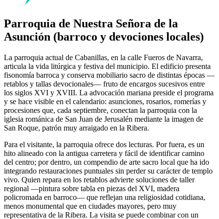
Parroquia de Nuestra Señora de la
Asunción (barroco y devociones locales)
La parroquia actual de Cabanillas, en la calle Fueros de Navarra,
articula la vida litúrgica y festiva del municipio. El edificio presenta
fisonomía barroca y conserva mobiliario sacro de distintas épocas —
retablos y tallas devocionales— fruto de encargos sucesivos entre
los siglos XVI y XVIII. La advocación mariana preside el programa
y se hace visible en el calendario: asunciones, rosarios, romerías y
procesiones que, cada septiembre, conectan la parroquia con la
iglesia románica de San Juan de Jerusalén mediante la imagen de
San Roque, patrón muy arraigado en la Ribera.
Para el visitante, la parroquia ofrece dos lecturas. Por fuera, es un
hito alineado con la antigua carretera y fácil de identificar camino
del centro; por dentro, un compendio de arte sacro local que ha ido
integrando restauraciones puntuales sin perder su carácter de templo
vivo. Quien repara en los retablos advierte soluciones de taller
regional —pintura sobre tabla en piezas del XVI, madera
policromada en barroco— que reflejan una religiosidad cotidiana,
menos monumental que en ciudades mayores, pero muy
representativa de la Ribera. La visita se puede combinar con un