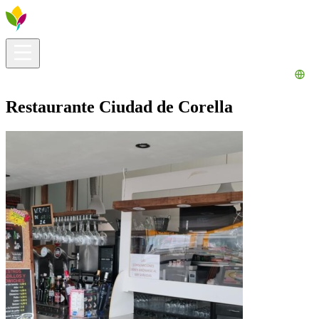
Información útil
Explora
¿Qué hacer?
La Ribera para ti
Agenda
Restaurante Ciudad de Corella