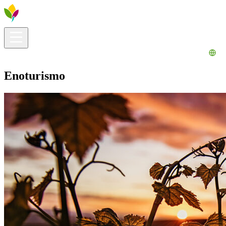
Información útil
Explora
¿Qué hacer?
La Ribera para ti
Agenda
Enoturismo