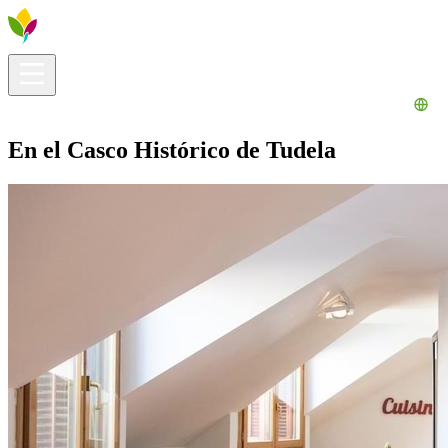
Información útil
Explora
¿Qué hacer?
La Ribera para ti
Agenda
En el Casco Histórico de Tudela