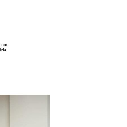
.com
dela