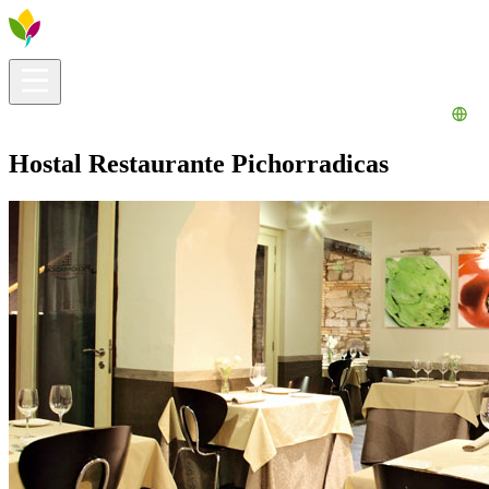
Información útil
Explora
¿Qué hacer?
La Ribera para ti
Agenda
Hostal Restaurante Pichorradicas