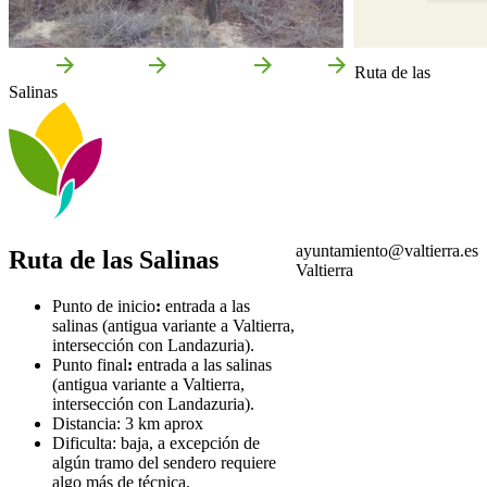
Inicio
Valtierra
Qué hacer
Rutas
Ruta de las
Salinas
ayuntamiento@valtierra.es
Ruta de las Salinas
Valtierra
Punto de inicio
:
entrada a las
salinas (antigua variante a Valtierra,
intersección con Landazuria).
Punto final
:
entrada a las salinas
(antigua variante a Valtierra,
intersección con Landazuria).
Distancia: 3 km aprox
Dificulta: baja, a excepción de
algún tramo del sendero requiere
algo más de técnica.