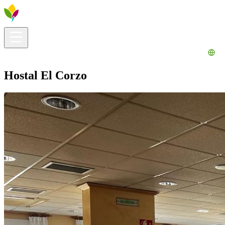
Información útil
Explora
¿Qué hacer?
La Ribera para ti
Agenda
Hostal El Corzo