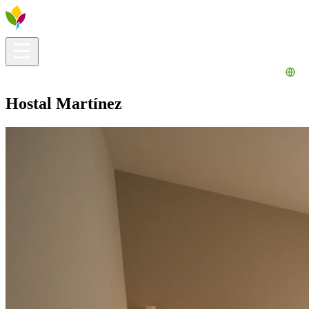
Información útil
Explora
¿Qué hacer?
La Ribera para ti
Agenda
Hostal Martínez